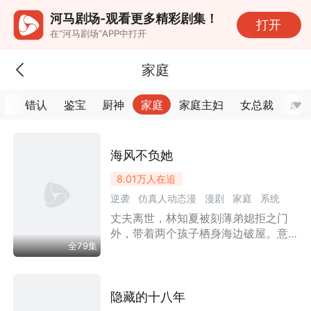
河马剧场-观看更多精彩剧集！
打开
在“河马剧场”APP中打开
家庭
女
错认
鉴宝
厨神
家庭
家庭主妇
女总裁
虐
海风不负她
8.01万
人在追
逆袭
仿真人动态漫
漫剧
家庭
系统
丈夫离世，林知夏被刻薄弟媳拒之门
年代剧
女性成长
外，带着两个孩子栖身海边破屋。意
全79集
外觉醒潮汐预警能力，靠赶海谋生还
债。她坚守护海底线，结识挚友苏晚
晴与海鲜老板万金宝，屡遭乡邻刁
难、同行使绊，却凭踏实良心拿下高
隐藏的十八年
端长期供货，盖起新房，走出绝境，