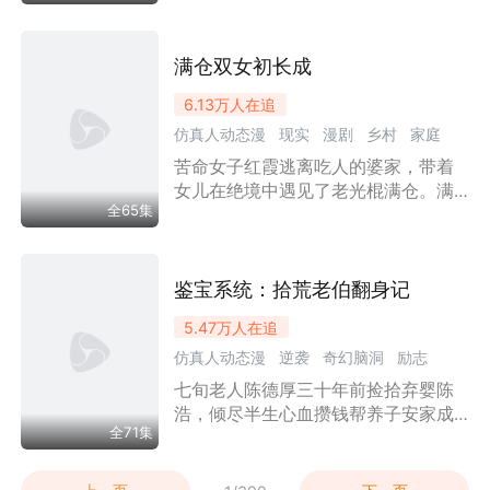
家人对李秋菊极好，李秋菊被他们的
真心感动，选择与其好好过日子，日
子越来越幸福，但李秋菊却一直无法
满仓双女初长成
怀上孩子。在某一天，李秋菊和陈建
6.13万
人在追
华意外在路边捡到一个孩子，将其抚
仿真人动态漫
现实
漫剧
乡村
家庭
养长大，从而发生了一系列的故事
苦命女子红霞逃离吃人的婆家，带着
年代剧
女儿在绝境中遇见了老光棍满仓。满
全65集
仓以父女之名收留她们，用十八年的
艰辛与守护，为这对母女撑起了一个
不像家却最像家的家。岁月流转，误
解与真情交织，红霞最终冲破枷锁，
鉴宝系统：拾荒老伯翻身记
寻得真爱，与善良的满仓共同迎来了
5.47万
人在追
苦涩却充满希望的晚年
仿真人动态漫
逆袭
奇幻脑洞
励志
七旬老人陈德厚三十年前捡拾弃婴陈
亲情
情感
家庭
系统
小人物
漫剧
浩，倾尽半生心血攒钱帮养子安家成
全71集
婚，反倒遭养子一家百般嫌弃，被迫
流落桥洞靠拾荒度日。绝境之中，老
人意外觉醒鉴宝系统，能辨识废品里