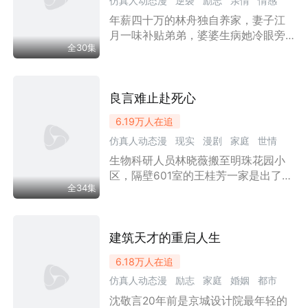
仿真人动态漫
逆袭
励志
亲情
情感
她也慢慢明白，人生不是到了五十二
岁就天黑了，有些人的光，才刚刚亮
年薪四十万的林舟独自养家，妻子江
家庭
婚姻
小人物
现实
都市
漫剧
起。
月一味补贴弟弟，婆婆生病她冷眼旁
全30集
观，林舟决意离婚。他谎称千万奖金
诱江家抵押婚房投资，钱款被骗。江
家闹公司污蔑他，林舟拿出证据反令
三人被带走。庭审时江母姐弟伪造借
良言难止赴死心
条，江月幡然醒悟当庭指证亲人，二
6.19万
人在追
人获刑。半年后林舟赴沪高升，开启
仿真人动态漫
现实
漫剧
家庭
世情
新生活。
生物科研人员林晓薇搬至明珠花园小
女性成长
区，隔壁601室的王桂芳一家是出了名
全34集
的“滚刀肉”——偷拿外卖、撬门蹭网、
造谣诽谤无所不为。林晓薇为科研订
购的剧毒“铜铸熟若蟹”被王桂芳偷走，
尽管她反复警告“一克蟹肉可毒死三十
建筑天才的重启人生
只老鼠且无解药”，王家仍执意烹食。
6.18万
人在追
危急时刻，王家为掩饰偷窃将螃蟹调
仿真人动态漫
励志
家庭
婚姻
都市
包，却因贪婪最终自食恶果。当毒素
发作他们才追悔莫及。该剧通过林晓
沈敬言20年前是京城设计院最年轻的
漫剧
职场商战