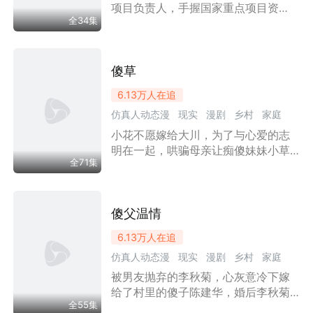
薇与无赖邻里的较量，深刻揭示了人
项目负责人，手握国家重点项目资
性中的贪婪与善良的碰撞，警示世人
全34集
格，因妻子许曼云怀孕难产、父母双
亡无人照顾孩子，毅然辞职回到三线
家乡，靠工地绘图、装修设计、家教
等多份兼职养家20年，被全家当成只
傻草
会干杂活的窝囊废。所有嘲讽他没学
6.13万
人在追
历、没经验、只会干粗活的人，最终
仿真人动态漫
现实
漫剧
乡村
家庭
都会被他用碾压级的专业实力狠狠打
脸；所有偷他设计、抢他功劳的人，
小花不愿嫁给大川，为了与心爱的志
年代剧
都会被他当场揭穿，身败名裂。
明在一起，哄骗母亲让痴傻妹妹小草
全71集
替自己出嫁。婚礼当天小花如愿与志
明成婚，小草被抬到大川家。新婚夜
大川发现新娘是小草，母子上门讨说
法，对方拒不退彩礼，大川母亲只能
傻父温情
留下小草。起初大川十分嫌弃心智单
6.13万
人在追
纯的小草，可小草始终真心待他，日
仿真人动态漫
现实
漫剧
乡村
家庭
日奔波送热饭、默默维护他，长久相
处下，大川被小草的纯粹打动，慢慢
被男友抛弃的李秋菊，心灰意冷下嫁
年代剧
接纳了她。
给了村里的傻子陈建华，婚后李秋菊
全55集
对陈建华一家极度嫌弃，但陈建华一