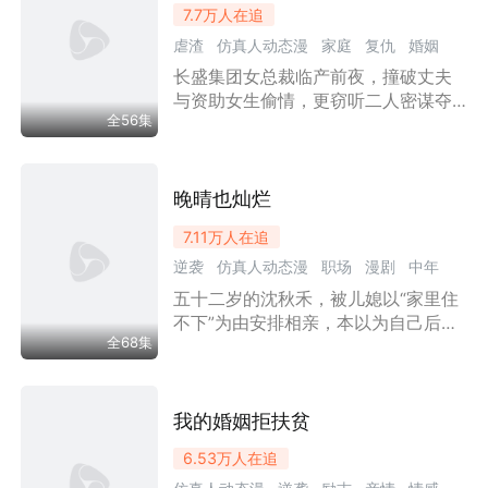
7.7万
人在追
在海边挣出属于母子三人的安稳生
虐渣
仿真人动态漫
家庭
复仇
婚姻
活。
长盛集团女总裁临产前夜，撞破丈夫
女性成长
逆袭
现实
漫剧
原配
中年
与资助女生偷情，更窃听二人密谋夺
现代言情
总裁
错认
全56集
产。她隐忍十八年，将亲生女儿严苛
培养成状元，对仇人之女百般纵容任
其堕落。庆功宴上监控铁证、DNA实
锤连环引爆，假丈夫与情人锒铛入
晚晴也灿烂
狱，真爱人携股份归来。这场步步为
7.11万
人在追
营的复仇，终让恶人自食恶果。
逆袭
仿真人动态漫
职场
漫剧
中年
五十二岁的沈秋禾，被儿媳以“家里住
现代言情
家庭
女性成长
不下”为由安排相亲，本以为自己后半
全68集
生只能被动搬离原来的家。一次意外
搭伙，让她重新碰到年轻时最熟悉的
精密设备。面对质疑、轻视和新技术
的冲击，她没有卖惨，也没有退缩，
我的婚姻拒扶贫
而是凭一双练了三十年的手，把被时
6.53万
人在追
代遗忘的老手艺重新带回众人眼前。