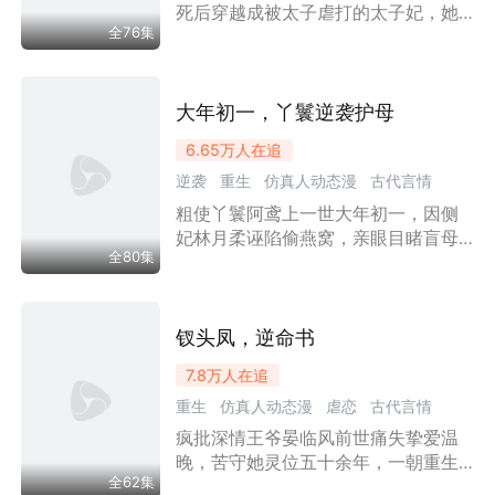
与其一同前往朔北，临行前女儿江嘉
死后穿越成被太子虐打的太子妃，她
穿越时空
女性成长
璎因婚事被退前来求助，却因犹豫错
全76集
凭借现代医学知识和商业头脑休夫自
失同行机会，最终贺芳亭摆脱江家的
立、创办济世堂、与摄政王夜寒天相
桎梏，在朔北的广阔天地中开启新
爱成戈婚，却遭死敌颜清清以扶桑媚
生，而江家则在自私内耗中逐渐走向
术操控皇权陷害至死，最终触发时间
大年初一，丫鬟逆袭护母
衰败。
循环重生、再度迎战。
6.65万
人在追
逆袭
重生
仿真人动态漫
古代言情
粗使丫鬟阿鸢上一世大年初一，因侧
漫剧
宫斗宅斗
王妃
复仇
情感流
妃林月柔诬陷偷燕窝，亲眼目睹盲母
全80集
被雪地杖毙，自己也惨遭杀害。一朝
重生，她拼死护住母亲，却意外撞见
微服考察林月柔的老王妃被严刑拷
打。阿鸢舍身相护，获王爷与老王妃
钗头凤，逆命书
看重，晋封侧妃。林月柔多年冒认王
7.8万
人在追
爷战场救命之恩，又伪造身孕、雇凶
重生
仿真人动态漫
虐恋
古代言情
行刺、下毒构陷阿鸢，阴谋层层败
露。最终阿鸢集齐人证物证，揭穿其
疯批深情王爷晏临风前世痛失挚爱温
漫剧
励志
王妃
婚姻
甜宠
情感流
全部恶行，林月柔打入冷宫后自食恶
晚，苦守她灵位五十余年，一朝重生
女性成长
果。阿鸢大仇得报，护母亲安稳度
全62集
回到十八，决心逆天改命、死缠烂打