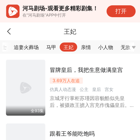
河马剧场-观看更多精彩剧集！
打开
在“河马剧场”APP中打开
王妃
毒士
追妻火葬场
马甲
王妃
亲情
小人物
无敌
冒牌皇后，我把生意做满皇宫
3.69万
人在追
仿真人动态漫
公主
皇后
宫女
京城牙行掌柜苏瑾因容貌酷似先皇
宫斗宅斗
励志
权谋
婚姻
情感流
后，被摄政王掳入宫充作傀儡皇后。
女性成长
逆袭
虐恋
古代言情
漫剧
全93集
大婚夜醉酒走错寝宫，与帝王萧珩一
王妃
夜结缘。她凭市井智慧整顿后宫，怼
贵妃、查贪腐，赢得人心。萧珩渐被
吸引，她怀龙嗣后翻墙跑路未果。生
跟着王爷能吃饱吗
子后，摄政王谋反，两人联手粉碎阴