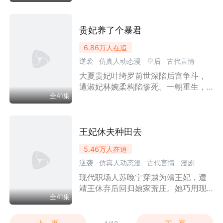
日，在王府安稳立足。
抢回京城第一才女；前夫苏星垂亦同
步重生，悔恨前世懦弱，主动退婚成
全二人。晏临风用“君子协议”强势护
贵妃养了个暴君
妻，撒娇吃醋反差感拉满，打脸绿
6.86万
人在追
茶、虐渣不断；温晚梦忆他五十年孤
逆袭
仿真人动态漫
皇后
古代言情
守，彻底心动双向奔赴。
大夏贵妃叶绮罗前世深陷后宫争斗，
漫剧
宫斗宅斗
王妃
权谋
情感流
遭淑妃林婉柔构陷惨死。一朝重生，
女性成长
全41集
她看淡权欲只求安稳度日，意外收下
林婉柔送来的白猫。殊不知帝王陆晔
灵魂意外落入猫身，朝夕相伴间看清
后宫人心，解开对叶绮罗的重重误
王妃休夫种田去
会。林婉柔勾结外戚找来替身假扮皇
5.46万
人在追
帝图谋夺权，屡次设计陷害叶绮罗。
逆袭
仿真人动态漫
古代言情
漫剧
叶绮罗携手恢复人身的陆晔，凭借智
慧与家族势力搜集罪证，于封后大典
现代职场人苏晚宁穿越为靖王妃，遭
种田
励志
王妃
致富
婚姻
穿越时空
揭穿全部阴谋，肃清朝堂奸佞，二人
靖王休弃后回归娘家荒庄。她巧用现
女性成长
彼此相守，共守家国安宁。
全41集
代种养法子经营农庄，面对前夫刁
难、同行打压皆从容化解。途中结识
知己沈钰并肩创业，昔日对立之人也