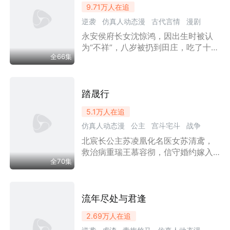
9.71万
人在追
谋。最终萧珩跪地求婚，假后成真
逆袭
仿真人动态漫
古代言情
漫剧
后，一家三口共守江山。
永安侯府长女沈惊鸿，因出生时被认
乡村
家庭
励志
王妃
甜宠
女性成长
为“不祥”，八岁被扔到田庄，吃了十五
全66集
年杂粮饭配腌菜。二十岁那年，她在
密林中偶遇遇刺的七王爷萧衍，一巴
掌拍飞刺客，救了他的命。从一个吃
不饱饭的弃女，到被王爷捧在手心的
踏晟行
王妃，沈惊鸿用她的善良、乐观和一
5.1万
人在追
身力气，赢得了所有人的尊重，成为
仿真人动态漫
公主
宫斗宅斗
战争
七王爷萧衍一生挚爱。
北宸长公主苏凌凰化名医女苏清鸢，
励志
权谋
婚姻
女性成长
马甲
逆袭
救治病重瑞王慕容彻，信守婚约嫁入
虐恋
古代言情
漫剧
王妃
全70集
大晟。慕容彻登顶太子后为兵权贬她
为侧妃，另娶贵女。苏清鸢心寒求离
遭软禁羞辱，逐步展露底牌：暗中供
给边关粮草、手握北宸十万玄甲军。
流年尽处与君逢
身份曝光后，她逼大晟割三城，令慕
2.69万
人在追
容彻入赘为侧夫，返程肃清叛党，回