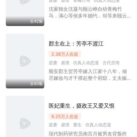
逆袭
虐渣
青梅竹马
仿真人动态漫
宫扫清朝堂障碍，在战神陆惊寒辅佐
下，踏上北宸女帝之路。
沈家独女沈凝与顾云峥自幼青梅竹
古代言情
漫剧
王妃
婚姻
情感流
马，满心等候多年婚约，却等来顾云
全42集
峥要先纳自己收留的丫鬟程馥锦为贵
妾的消息。目睹二人亲密纠缠、设计
陷害自己后，沈凝彻底心死，不顾二
十岁未嫁将被官府配婚的规矩，应下
郡主在上：芳亭不渡江
父母安排的婚事。顾云峥纳妾当日，
2.38万
人在追
沈凝同日出嫁，两队迎亲队伍擦肩而
逆袭
虐渣
仿真人动态漫
古代言情
过。顾云峥得知真相后大闹沈凝与世
家子谢淮砚的婚礼，拔剑相向......
顺安郡主贺芳亭嫁入江家十八年，倾
漫剧
家庭
王妃
婚姻
情感流
尽嫁妆与才干撑起整个府邸，丈夫赈
女性成长
后悔流
全60集
灾回京却带回女医谢梅影，欲以兼祧
之名娶为平妻，更联合江家上下夺走
贺芳亭的掌家权，连亲生儿女也对她
恶语相向。贺芳亭心冷断了对江家的
医妃重生，摄政王又爱又恨
所有补贴，江家瞬间陷入财政窘境，
9.25万
人在追
心灰意冷的贺芳亭与江止修和离，后
逆袭
虐渣
重生
仿真人动态漫
与镇北王邵沉锋相识，互为知己，皇
帝为巩固边防赐婚邵沉锋，让贺芳亭
现代制药研究员南宫月被男友背叛炸
古代言情
漫剧
王妃
权谋
婚姻