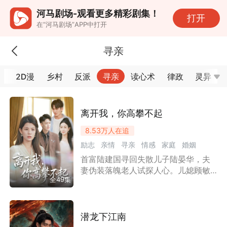
河马剧场-观看更多精彩剧集！
打开
在“河马剧场”APP中打开
寻亲
生
2D漫
乡村
反派
寻亲
读心术
律政
灵异
离开我，你高攀不起
8.53万
人在追
励志
亲情
寻亲
情感
家庭
婚姻
首富陆建国寻回失散儿子陆晏华，夫
小人物
都市
妻伪装落魄老人试探人心。儿媳顾敏
全49集
一家百般苛待，陆晏华毅然离婚。顾
敏与情夫嚣张跋扈，其妹顾琳心地善
良悉心照料老人。酒宴上陆家夫妇展
露真实身份，断绝合作惩戒恶人，陆
潜龙下江南
晏华与顾琳收获圆满结局。