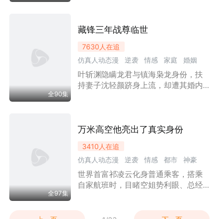
人苏安，并赢得了苏家大小姐苏雪的
信任与倾心。随后，林阳利用预知消
息在外汇市场大赚、在土地拍卖和医
藏锋三年战尊临世
药投资中屡屡实现神反转，无情打脸
7630
人在追
嫌贫爱富的前女友文娟及恶霸富少王
仿真人动态漫
逆袭
情感
家庭
婚姻
彪。他不仅帮苏氏集团化解了危机，
更设下计中计将王氏集团收入囊中，
叶斩渊隐瞒龙君与镇海枭龙身份，扶
都市
神豪
漫剧
强者回归
彻底逆袭人生。然而，就在他与苏雪
持妻子沈轻颜跻身上流，却遭其婚内
步入盛大婚礼的巅峰时刻。
全90集
背叛。封龙宴前夕，沈轻颜携雇佣兵
首领段威虎归国，逼他交出公司与祖
产。叶斩渊心灰意冷，与沈家恩断义
绝。封龙宴上双重身份震撼公开，昔
万米高空他亮出了真实身份
日负心之人终为自己的贪婪与无知付
3410
人在追
出惨痛代价。
仿真人动态漫
逆袭
情感
都市
神豪
世界首富祁凌云化身普通乘客，搭乘
漫剧
自家航班时，目睹空姐势利眼、总经
全97集
理郑锋骚扰乘务长陆梦瑶。他出手解
围并暴露真实身份。为帮陆梦瑶应付
催婚，祁凌云假扮其男友，却遭陆家