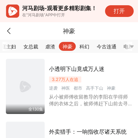
河马剧场-观看更多精彩剧集！
打开
在“河马剧场”APP中打开
神豪
家庭主妇
女总裁
虐渣
神豪
科幻
今古连通
电影
小透明下山竟成万人迷
3.27万
人在追
逆袭
神医
都市
高手下山
神豪
从小被师傅收留教导的李阳在学得师
女总裁
强者回归
傅的衣钵之后，被师傅赶下山前去寻
全130集
找自己的命定之人，于是李阳来到了
江州，在走投无路时意外遇见了苏小
雨，两人意外结缘，苏小雨在李阳的
帮助下，度过了许多艰难，李阳也在
外卖猎手：一响指收尽诸天系统
和苏小雨的接触中，日久生情。