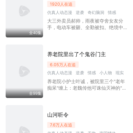
1920
人在追
仿真人动态漫
逆袭
奇幻脑洞
情感
大三外卖员郝帅，雨夜被夺舍女友分
系统
小人物
现实
超能
神豪
漫剧
手，电动车被砸、全勤被扣。绝境中
全40集
觉醒为“系统猎手”——打一个响指封你
外挂，开一张罚单没收系统。从神豪
到赘婿，收得越多能力越强。当他撕
开幕后BOSS的阴谋，才发现自己只是
养老院里出了个鬼谷门主
世界意志养的“容器”。白天送外卖攒学
6.05万
人在追
费，晚上收外挂守一城。反套路都市
仿真人动态漫
逆袭
情感
小人物
现实
爽剧，专治各种开挂不服。
养老院小护士叶诚，被院里三个"老年
都市
神豪
漫剧
女总裁
痴呆"缠上：老魏传他可诛仙灭神的"鬼
全99集
谷九变"，老顾塞来号令百万雄兵的虎
符，老韩更是硬塞一纸婚书——对象
竟是洪城第一美女！叶诚只当老人发
病，转身却遭女友背叛、情敌踩脸。
山河听令
直到他随手一拳打飞武道宗师、刷卡
7.6万
人在追
刷出五十亿，他才惊觉：三个"疯子"给