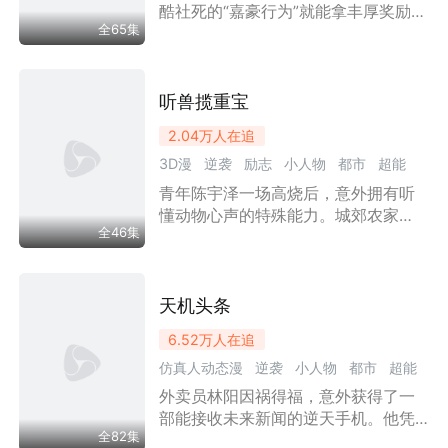
——婚姻破裂即自动继承晨光集团万
酷社死的“嘉豪行为”就能拿丰厚奖励。
亿资产！面对依然装傻充愣、倒打一
全65集
同乡会高调买单、租野马搭讪学姐、
耙的苏晴一家，陈凡在晴阳科技投资
军训狂怼教官，他频频当众尬装，收
会上亮出真正身份，开启雷霆反击。
获十万现金、限量迈凯伦、超凡体
质、殿堂级琴技等奖励。室友钱金
听兽揽重宝
丰、楚辞等人误以为他是隐世顶级神
2.04万
人在追
豪，嫌弃他的徐倩倩也心生悔意。林
3D漫
逆袭
励志
小人物
都市
超能
泽偶遇财阀千金商颜，二人琴房合奏
互生好感，最终同台文艺汇演震撼全
青年陈宇泽一场高烧后，意外拥有听
神豪
漫剧
校，商父也对神秘低调的林泽产生探
懂动物心声的特殊能力。城郊农家
究之心。
全46集
乐，他戳破庸医误判，救下受伤大白
猪，从动物口中得知猪圈石槽是流落
民间的皇家汉白玉龙缸，低价买下后
交由博物馆妥善收藏。此后他接连救
天机头条
助赤狐、金刚鹦鹉、百年老龟等生
6.52万
人在追
灵，循着动物提供的线索，寻回白奇
仿真人动态漫
逆袭
小人物
都市
超能
楠、帝王绿原石、传国玉玺等流失国
宝。他拒绝天价私藏珍宝，出资建造
外卖员林阳因祸得福，意外获得了一
神豪
漫剧
免费公益博物馆，人与生灵彼此知恩
部能接收未来新闻的逆天手机。他凭
相护，一同守护华夏千年文物瑰宝
全82集
借预知未来的能力救下苏氏集团掌舵