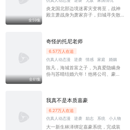
仿真人动态漫
逆袭
无敌
家国情仇
的，全是真的！窝囊小护士就此踏上
打脸全场的逆袭之路！
炎龙国北部边境迷雾灾变将至，战神
亲情
战神
情感
家庭
都市
神豪
殿主萧战身为萧家弃子，归城寻失散
漫剧
强者回归
全59集
爱人叶薇与女儿瑶瑶。叶家、雷家、
段家等多方势力接连绑架妻女要挟
他，萧战凭权势与武道逐一清算仇
敌，化解世家恩怨，迎娶叶薇。后习
奇怪的托尼老师
得上古武学，整合各方势力，深入危
6.57万
人在追
机四伏的遗失之地，联手边境将士共
仿真人动态漫
逆袭
情感
家庭
婚姻
抗迷雾浩劫与境外入侵者。
陈凡，海城首富之子，为真爱隐瞒身
都市
神豪
漫剧
份与苏晴结婚六年！他将公司、豪
全61集
宅、财产全部交给妻子打理，自己甘
居幕后。然而，结婚纪念日当晚，他
亲眼撞见妻子与“美发师”林阳的奸情。
更可怕的是，苏晴早已与林阳联手，
我真不是本质嘉豪
通过伪造合同、慈善捐款、AI换脸视频
6.27万
人在追
等手段，将陈凡名下千万资产全部转
仿真人动态漫
逆袭
励志
系统
小人物
移，还准备以“婚内出轨”为由让他净身
出户。就在这时，陈凡接到父亲遗嘱
大一新生林泽绑定嘉豪系统，完成装
都市
神豪
漫剧