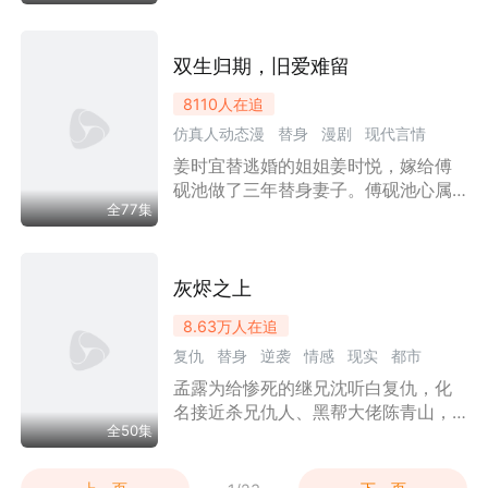
来！
捆绑。为摆脱李慕容无休止的纠缠，
裴北辰阴差阳错聘用踏实聪慧、品性
正直的普通职员徐安安假扮临时替身
双生归期，旧爱难留
女友，原本只打算逢场作戏、应付逼
8110
人在追
婚，却在朝夕相处里动了真心。
仿真人动态漫
替身
漫剧
现代言情
姜时宜替逃婚的姐姐姜时悦，嫁给傅
追妻火葬场
婚姻
后悔流
砚池做了三年替身妻子。傅砚池心属
全77集
裴诗影，对她冷漠相待，她只求履约
后拿到报酬重获自由。期满后姜时宜
悄然离开。真相败露，傅砚池处置了
裴诗影，回头寻找她时，却发现姜时
灰烬之上
宜已和周时礼相守，最终只剩满心悔
8.63万
人在追
恨。
复仇
替身
逆袭
情感
现实
都市
孟露为给惨死的继兄沈听白复仇，化
名接近杀兄仇人、黑帮大佬陈青山，
全50集
成为其情人。期间，她与陈青山之子
陈闯产生纠葛，对方的偏执与保护让
她困惑。随着拉扯深入，孟露发现陈