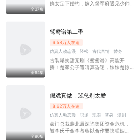
嫡女定下婚约，嫁入督军府遇见少帅
全37集
林渊。一张错位婚约牵扯出尘封的军
政秘闻与陈年旧案，她为探寻生父被
害的真相步步深陷迷局，从互相猜忌
到彼此托付，二人携手拨开层层迷
鸳鸯谱第二季
雾，揪出潜伏的内奸，在乱世之中坚
6.58万
人在追
守正义、相守相伴，一同守护家国安
仿真人动态漫
轻松
古代言情
替身
宁。
古装爆笑甜宠剧《鸳鸯谱》高能开
漫剧
婚姻
甜宠
播！楚家公子遭暗算昏迷，妹妹楚惊
全64集
风女扮男装代兄迎娶；宰相千金拒守
寡，弟弟沈玉男扮女装代姐出嫁。洞
房夜两人撞破身份，为瞒欺君之罪被
迫演戏，爆笑圆房笑翻全场。婚后联
假戏真做，裴总别太爱
手手撕小妾、智斗二娘，齐王屡次设
8.62万
人在追
计暗杀，二人并肩破局，双向心动甜
仿真人动态漫
职场
现实
替身
漫剧
虐交织。秋猎坠崖终揭马甲，女将军
与俏公子身份大白！绝境反击扳倒权
豪门总裁裴北辰深陷集团资金危机，
现代言情
总裁
励志
奸，欺君闹剧变天降祥瑞，一旨赐婚
被李氏千金李慕容以合作要挟联姻
成就两对良缘，全程高能爽到停不下
全80集
后，宁肯变卖个人资产也不愿被婚姻