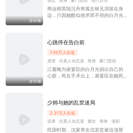
虐恋
替身
豪门恩怨
现代言情
中渐生情愫。复仇、掉马与真爱交
织，她终于夺回尊严，也即将发现身
商业精英陆沉舟将孤女林见清留在身
追妻火葬场
情感流
后悔流
边这个男人，正是自己名义上的丈
边，只因她酷似他求而不得的白月光
夫。
全60集
苏眠。世人皆道她是温顺可悲的替
身，陆沉舟亦如是。可这场扮演背
后，藏着她更深的秘密，她接近他，
是因他有一双酷似她已故挚爱周屿的
心跳停在告白前
眼睛。他为“替身”恼怒，她因周屿崩
7.45万
人在追
溃。一个寻找替代，一个追忆痕迹。
虐渣
仿真人动态漫
替身
豪门恩怨
在相互试探与折磨中，真假难辨，终
将迎来无法挽回的真相与爆发。
江蕙晚为谢宴臣的白月光捐出自己的
系统
追妻火葬场
穿越时空
情感流
心脏，死在手术台上，谢宴臣在她死
后悔流
重生
虐恋
漫剧
现代言情
全50集
后才发现自己早已爱上“舔狗”江蕙晚，
他在自责中选择自杀，却意外绑定系
统，来到江蕙晚的世界，他想补偿江
蕙晚，挽回她的爱，却意外发现，江
少帅与她的乱世迷局
蕙晚并不爱他，全心全意和他在一起
2.31万
人在追
的五年，也是因为绑定了系统，为了
逆袭
仿真人动态漫
嫡女
替身
漫剧
完成任务复活她真正的爱人。
民国时期，沈家养女沈若笙被迫顶替
婚姻
民国剧
情感流