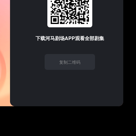
支持的音频/视频格式
1
2
3
请试试
刷新
下载
河马剧场
APP观看全部剧集
6
7
8
复制二维码
11
12
13
16
17
18
21
22
23