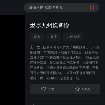
请输入剧名或作者名
燃尽九州换卿悦
逆袭
虐渣
古代言情
宫斗宅斗
权谋
情感流
上一世，阮明珠哥哥阮竹为了哄庶妹开心，只因
庶妹的一句“想看烽火戏诸侯”的戏言，他便带着
女性成长
后悔流
京城全部守军去京郊给她放烽火庆生，随后流寇
们冲进京城，阮明珠几次飞鸽传书，求哥哥带兵
回来救命，但因此导致庶妹阮晴生死不明，于是
哥哥对阮明珠怀恨在心，甚至动手杀害阮明珠。
重活一世，阮明珠决定改变这一切。
5.8万
772