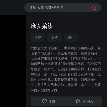
请输入剧名或作者名
庶女嫡谋
逆袭
虐渣
重生
古代言情
庶女
宫斗宅斗
武侯府庶女邵芸琅上一世被嫡姐邵婉卿陷害，被
诬陷与他人通奸。四王爷周晁文不顾夫妻情分，
女性成长
示意邵芸琅乱棍打死即可。邵芸琅弥留之际，得
知自己和小娘皆是被邵婉卿母女毒害，邵芸琅用
尽最后一丝力气，也要拉邵婉卿陪葬，刺向邵婉
卿的那一刻，邵芸琅意外看到自己竟刺得是一位
陌生男子面孔，带着疑惑和仇恨，邵云琅重生
了，重生到自己出阁前，她发誓，这一世，定要
向仇人报血海深仇。
9.44万
315