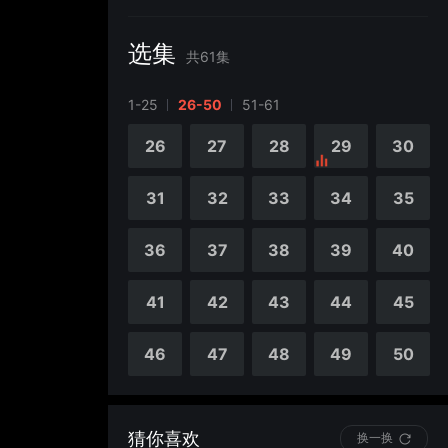
选集
共
61
集
1-25
26-50
51-61
4
5
26
27
28
29
30
9
10
31
32
33
34
35
14
15
36
37
38
39
40
19
20
41
42
43
44
45
24
25
46
47
48
49
50
猜你喜欢
换一换