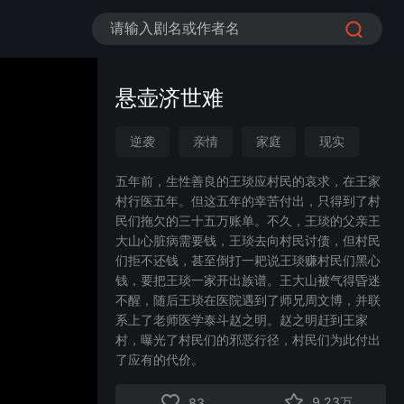
请输入剧名或作者名
悬壶济世难
逆袭
亲情
家庭
现实
都市
五年前，生性善良的王琰应村民的哀求，在王家
村行医五年。但这五年的幸苦付出，只得到了村
民们拖欠的三十五万账单。不久，王琰的父亲王
大山心脏病需要钱，王琰去向村民讨债，但村民
们拒不还钱，甚至倒打一耙说王琰赚村民们黑心
钱，要把王琰一家开出族谱。王大山被气得昏迷
不醒，随后王琰在医院遇到了师兄周文博，并联
系上了老师医学泰斗赵之明。赵之明赶到王家
村，曝光了村民们的邪恶行径，村民们为此付出
了应有的代价。
9.23万
83