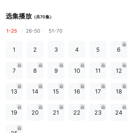
选集播放
（共
70
集）
1-25
26-50
51-70
1
2
3
4
5
6
7
8
9
10
11
12
13
14
15
16
17
18
19
20
21
22
23
24