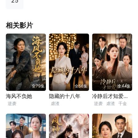
25
相关影片
全79集
全56集
全44集
海风不负她
隐藏的十八年
冷静后才知爱错了人
逆袭
虐渣
逆袭
虐渣
千金
仿真人动态漫
仿真人动态漫
现代言情
漫剧
家庭
系统
家庭
复仇
婚姻
家庭主妇
年代剧
女性成长
女性成长
逆袭
女性成长