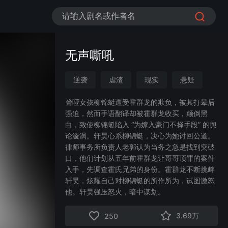
请输入剧名或作者名
无声嘶吼
逆袭
虐渣
现实
悬疑
豪门恩怨
世情
情感流
聋哑女孩柳锦蜓遭受霍群龙的欺负，被其打晕后
强迫，然而手语翻译却被霍群龙收买，颠倒黑
女性成长
白，致使柳锦蜓陷入 “为嫁入豪门不择手段” 的舆
论漩涡。轩昊心系柳锦蜓，决心为她讨回公道。
律师事务所负责人老郭认为当务之急是找到突破
口，他们计划从五年前霍群龙让哥哥顶罪的案件
入手，先调查霍氏兄弟的身份。霍群龙不断挑衅
轩昊，炫耀自己对柳锦蜓的所作所为，试图激怒
他。轩昊强压怒火，暗中谋划。
3.69万
250