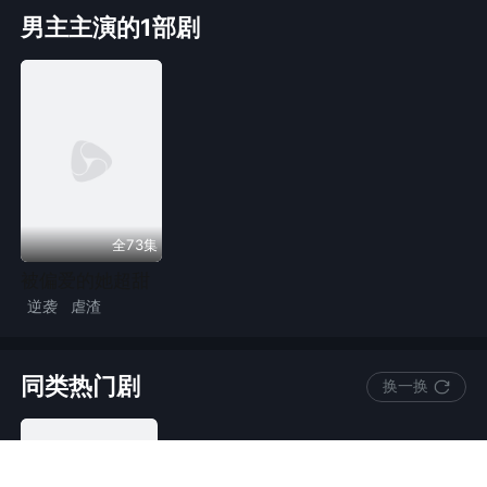
男主主演的1部剧
全73集
被偏爱的她超甜
逆袭
虐渣
豪门恩怨
现代言情
总裁
同类热门剧
换一换
甜宠
情感流
暴雨天收梭子蟹他们却说我黑心