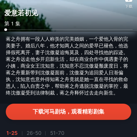
下载
爱意若初见
第 1 集
蒋之舟拥有一段人人称羡的完美婚姻，一个爱他入骨的完
美妻子。婚后八年，他才知两人之间的爱早已褪色，他选
择假死离开，妻子沈傲凝追悔莫及，四处寻找他的踪迹。
蒋之舟远走他乡开启新生活，却在商业合作中偶遇妻子的
小姨，商业女王沈知意，沈知意不忍沈傲凝颓废度日，将
蒋之舟重新带到沈傲凝面前，沈傲凝为追回爱人日渐偏
执，沈知意也意外得知蒋之舟竟就是她一直在寻找的救命
恩人，陷入自责之中，帮助蒋之舟逃脱沈傲凝的掌控，最
终沈傲凝受到法律制裁，蒋之舟释怀过去走向新生。
下载河马剧场，观看精彩剧集
1-25
26-50
51-70