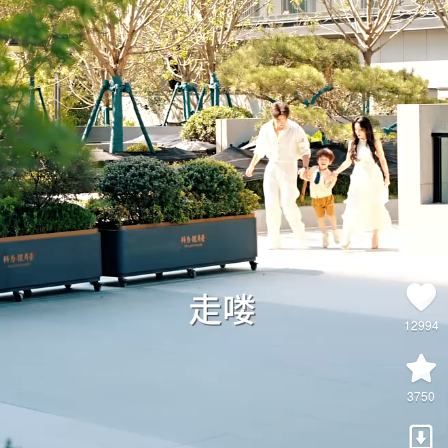
12994
3750