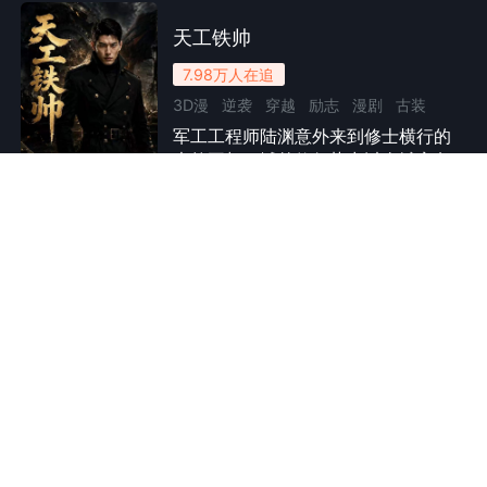
天工铁帅
7.98万
人在追
3D漫
逆袭
穿越
励志
漫剧
古装
军工工程师陆渊意外来到修士横行的
大乾王朝，域外修行势力以全城安危
全56集
要挟王室索取子民。他放弃传统修行
之路，改良金属火器，推行标准化量
具与流水线加工，组建凡人护卫队
伍。依托冶金技术与灵石能源研发动
暴雨天收梭子蟹他们却说我黑心
力器械，依靠自研工业装备守护疆
7.24万
人在追
土，以实业工艺走出凡人自主发展的
仿真人动态漫
逆袭
乡村
励志
小人物
全新道路。
暴雨将至，水产商程锐带着冷链车和
现实
都市
漫剧
现金赶到望潮村，以二十三元保底价
全50集
收购梭子蟹，却被吕大富煽动村民拒
卖，还当众烧毁合同。程锐转去石滩
村连夜抢收，成功赶在封路前完成交
付。望潮村贪等高价，最终货物滞
平安公寓，入住即保命