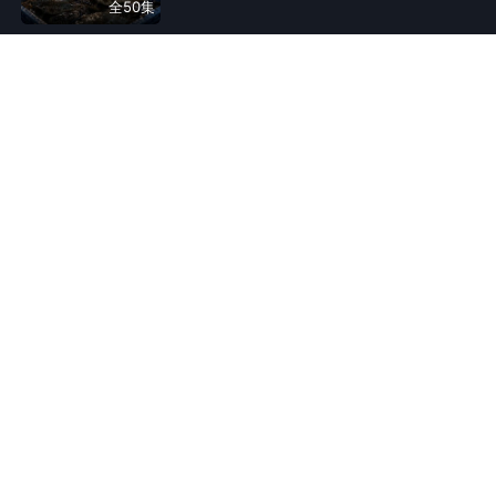
全50集
收购梭子蟹，却被吕大富煽动村民拒
卖，还当众烧毁合同。程锐转去石滩
村连夜抢收，成功赶在封路前完成交
付。望潮村贪等高价，最终货物滞
饭局风云：全员装富指南
销，信用受损。经历惨痛教训后，村
6.85万
人在追
民开始重建规则，也明白守信比眼前
仿真人动态漫
轻松
现实
都市
漫剧
高价更重要。
落魄群演张凯、黑中介王伟、假名媛
文娇，三人因“装富”在一家饭店狭路相
全60集
逢。为了忽悠对方借自己50块钱，他
们上演了一出出啼笑皆非的“商业巨鳄”
戏码。谎言在服务员和债主的连环暴
击下摇摇欲坠，最终全员“掉马”，被迫
被逼分家后，狐仙帮我翻身
在后厨洗碗抵债。在“扫地僧”般的隐形
6.83万
人在追
富豪点拨下，他们幡然醒悟，从“假大
仿真人动态漫
逆袭
奇幻脑洞
致富
空”的骗子蜕变为脚踏实地的创业者，
将饭店改造成“爱心互助食堂”，用真诚
打工受挫的陈默回乡奔丧，家产被贪
漫剧
和劳动赢得了真正的尊重与财富。
财二叔霸占，还遭对方百般欺凌。幸
全45集
得亡父救下的报恩黑狐相助，二人联
手揭穿二叔伪造欠条、觊觎古董的恶