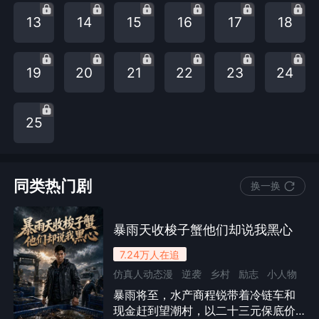
13
14
15
16
17
18
19
20
21
22
23
24
25
同类热门剧
换一换
暴雨天收梭子蟹他们却说我黑心
7.24万
人在追
仿真人动态漫
逆袭
乡村
励志
小人物
暴雨将至，水产商程锐带着冷链车和
现实
都市
漫剧
现金赶到望潮村，以二十三元保底价