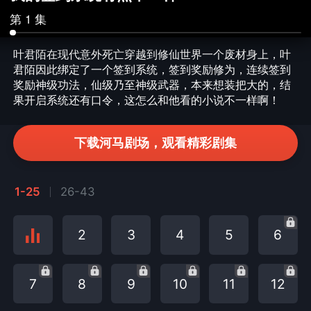
第 1 集
叶君陌在现代意外死亡穿越到修仙世界一个废材身上，叶
君陌因此绑定了一个签到系统，签到奖励修为，连续签到
奖励神级功法，仙级乃至神级武器，本来想装把大的，结
果开启系统还有口令，这怎么和他看的小说不一样啊！
下载河马剧场，观看精彩剧集
1-25
26-43
2
3
4
5
6
7
8
9
10
11
12