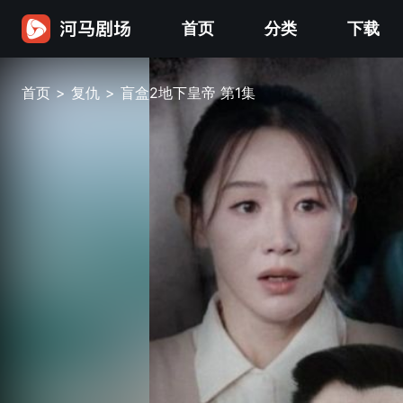
首页
分类
下载
首页
>
复仇
>
盲盒2地下皇帝 第1集