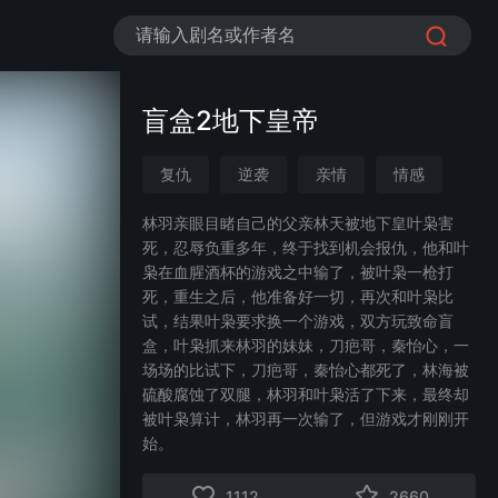
请输入剧名或作者名
盲盒2地下皇帝
复仇
逆袭
亲情
情感
都市
林羽亲眼目睹自己的父亲林天被地下皇叶枭害
死，忍辱负重多年，终于找到机会报仇，他和叶
枭在血腥酒杯的游戏之中输了，被叶枭一枪打
死，重生之后，他准备好一切，再次和叶枭比
试，结果叶枭要求换一个游戏，双方玩致命盲
盒，叶枭抓来林羽的妹妹，刀疤哥，秦怡心，一
场场的比试下，刀疤哥，秦怡心都死了，林海被
硫酸腐蚀了双腿，林羽和叶枭活了下来，最终却
被叶枭算计，林羽再一次输了，但游戏才刚刚开
始。
1112
2660