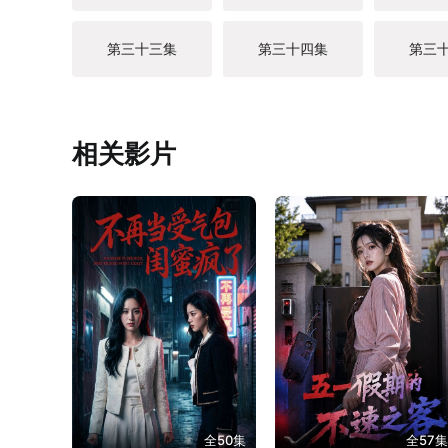
第三十三集
第三十四集
第三
相关影片
全50集
全57集