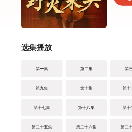
选集播放
第一集
第二集
第
第九集
第十集
第十
第十七集
第十八集
第十
第二十五集
第二十六集
第二