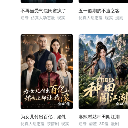
不再当受气包闺蜜疯了
五一假期的不速之客
逆袭
仿真人动态漫
现实
仿真人动态漫
现实
漫剧
漫剧
现代言情
复仇
现代言情
家庭
女性成长
全40集
全40集
为女儿付出百亿，婚礼上却让我滚
麻辣村姑种田闯江湖
仿真人动态漫
亲情剧
现实
逆袭
虐渣
3D漫
漫剧