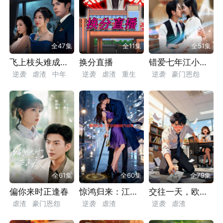
情感流
女性成长
后悔流
全47集
全11集
全51集
飞上枝头难成凤凰
换分直播
错爱七年江小姐不再回头
逆袭
虐渣
中年
逆袭
虐渣
重生
逆袭
豪门恩怨
豪门恩怨
家庭
亲情剧
沙雕漫
现代言情
家庭
世情
情感流
漫剧
家庭
世情
总裁
追妻火葬场
情感流
女性成长
情感流
女性成长
马甲
后悔流
全61集
全60集
全79集
偏你来时正逢春
惊鸿归来：江总的权杖与囚笼
交往一天，欧先生的人设崩了
虐渣
豪门恩怨
逆袭
虐渣
逆袭
虐渣
现代言情
家庭
AI动态漫
漫剧
AI动态漫
漫剧