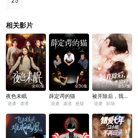
25
相关影片
全60集
全30集
全57集
夜色未眠
薛定谔的猫
被开除后，我走上人生巅峰
逆袭
虐渣
逆袭
虐渣
悬疑
逆袭
职场
豪门恩怨
闪婚
现代奇幻
情感流
现代言情
总裁
现代言情
总裁
女性成长
励志
甜宠
追妻火葬场
情感流
女性成长