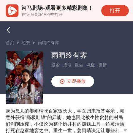
河马剧场-观看更多精彩剧集！
打开
在“河马剧场”APP中打开
首页
逆袭
雨晴终有霁
雨晴终有霁
逆袭
虐渣
重生
悬疑
世情
情感流
女性成长
立即播放
身为孤儿的姜雨晴吃百家饭长大，学医归来报答乡亲，却
意外获得“痛极吐钱”的异能，她也因此被生性贪婪的村民
们剥削压榨，不仅沦为整个绣井村的赚钱工具，还被活活
打死在赵家地窖之中。重生一世，姜雨晴决定让那些利...