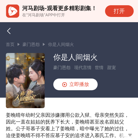
河马剧场-观看更多精彩剧集！
打开
在“河马剧场”APP中打开
首页
豪门恩怨
你是人间烟火
你是人间烟火
豪门恩怨
现代言情
世情
甜宠
情感流
女性成长
立即播放
姜晚晴年幼时父亲因涉嫌挪用公款入狱、母亲突然失踪，
因此一直在姑姑的抚养下长大，姜晚晴甚至改名跟姑父
姓。公子哥慕子安看上了姜晚晴，暗中曝光了她的过往，
迫使姜晚晴不得不答应慕子安的追求进入慕氏工作。机...