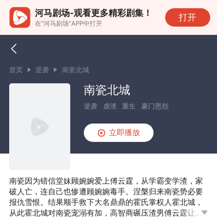
河马剧场-观看更多精彩剧集！
打开
在“河马剧场”APP中打开
首页
逆袭
南瓷北城
南瓷北城
逆袭
虐渣
重生
豪门恩怨
现代言情
甜宠
女性成长
立即播放
南瓷因为错信堂妹顾婉婉爱上傅云霆，从学霸变学渣，家
破人亡，连自己也惨遭顾婉婉毒手。涅槃归来南瓷势必要
报仇雪恨。结果顺手救下大名鼎鼎的霍氏掌权人霍北城，
从此霍北城对南瓷宠溺有加，高智商碾压渣男傅云霆让...