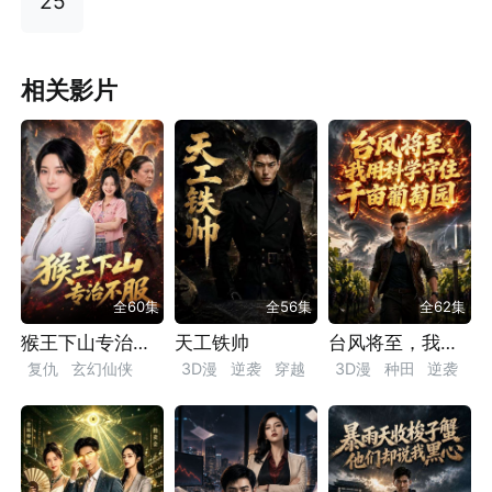
25
相关影片
全60集
全56集
全62集
猴王下山专治不服
天工铁帅
台风将至，我用科学守住千亩葡萄园
复仇
玄幻仙侠
3D漫
逆袭
穿越
3D漫
种田
逆袭
仿真人动态漫
励志
漫剧
古装
乡村
追夫火葬场
乡村
神医
情感
都市
漫剧
高手下山
漫剧