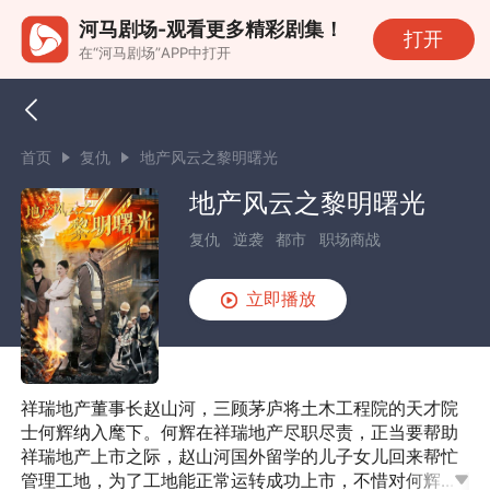
河马剧场-观看更多精彩剧集！
打开
在“河马剧场”APP中打开
首页
复仇
地产风云之黎明曙光
地产风云之黎明曙光
复仇
逆袭
都市
职场商战
立即播放
祥瑞地产董事长赵山河，三顾茅庐将土木工程院的天才院
士何辉纳入麾下。何辉在祥瑞地产尽职尽责，正当要帮助
祥瑞地产上市之际，赵山河国外留学的儿子女儿回来帮忙
管理工地，为了工地能正常运转成功上市，不惜对何辉...