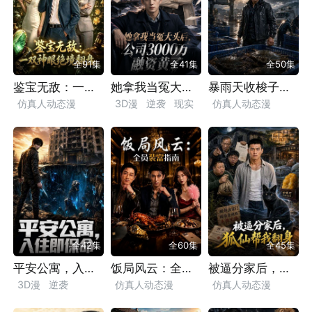
全91集
全41集
全50集
鉴宝无敌：一双神眼绝境翻盘
她拿我当冤大头后，公司3000万融资黄了
暴雨天收梭子蟹他们却说我黑心
仿真人动态漫
3D漫
逆袭
现实
仿真人动态漫
逆袭
神眼
励志
都市
漫剧
逆袭
乡村
励志
权谋
都市
超能
职场商战
小人物
现实
漫剧
职场商战
都市
漫剧
全42集
全60集
全45集
平安公寓，入住即保命
饭局风云：全员装富指南
被逼分家后，狐仙帮我翻身
3D漫
逆袭
仿真人动态漫
仿真人动态漫
奇幻脑洞
灵异
轻松
现实
都市
逆袭
奇幻脑洞