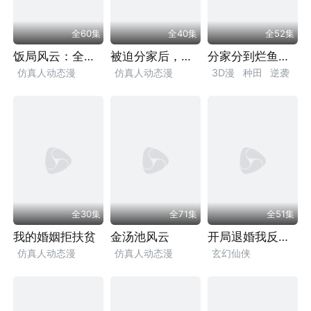
全60集
全40集
全52集
饭局风云：全员装富指南
被迫分家后，鱼王带我翻身
分家分到烂鱼塘，谁知塘里有鱼王
仿真人动态漫
仿真人动态漫
3D漫
种田
逆袭
轻松
现实
都市
逆袭
乡村
励志
致富
都市
漫剧
漫剧
致富
都市
漫剧
全30集
全71集
全51集
我的婚姻拒扶贫
金汤池风云
开局退婚我反手镇压万剑大阵
仿真人动态漫
仿真人动态漫
玄幻仙侠
逆袭
励志
亲情
逆袭
励志
亲情
仿真人动态漫
情感
家庭
婚姻
都市
漫剧
逆袭
穿越
修仙