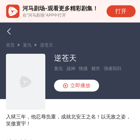
河马剧场-观看更多精彩剧集！
打开
在“河马剧场”APP中打开
首页
复仇
逆苍天
逆苍天
复仇
战神
情感
都市
强者回归
立即播放
入狱三年，他忍辱负重，成就北安王之名！以无敌之姿，
笑傲寰宇！