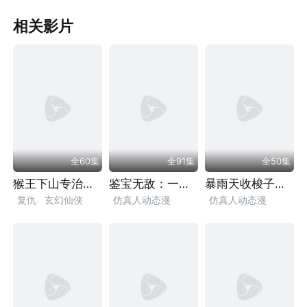
相关影片
全60集
全91集
全50集
猴王下山专治不服
鉴宝无敌：一双神眼绝境翻盘
暴雨天收梭子蟹他们却说我黑心
复仇
玄幻仙侠
仿真人动态漫
仿真人动态漫
仿真人动态漫
逆袭
神眼
励志
逆袭
乡村
励志
乡村
神医
情感
权谋
都市
超能
小人物
现实
高手下山
漫剧
漫剧
职场商战
都市
漫剧